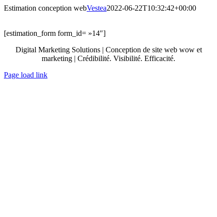
Passer
Estimation conception web
Vestea
2022-06-22T10:32:42+00:00
au
contenu
[estimation_form form_id= »14″]
Digital Marketing Solutions | Conception de site web wow et
marketing | Crédibilité. Visibilité. Efficacité.
Page load link
Aller
en
haut