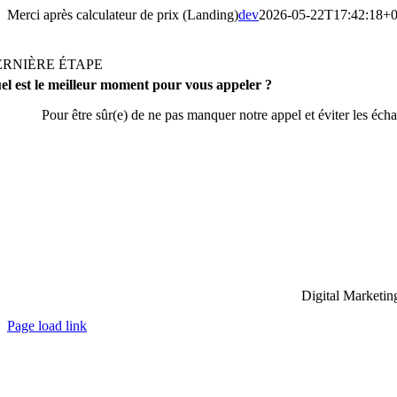
Passer
Merci après calculateur de prix (Landing)
dev
2026-05-22T17:42:18+0
au
contenu
ERNIÈRE ÉTAPE
el est le meilleur moment pour vous appeler ?
Pour être sûr(e) de ne pas manquer notre appel et éviter les éch
Digital Marketing
Page load link
Aller
en
haut