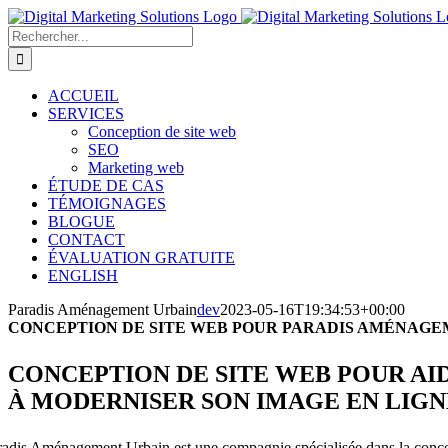
Passer
au
Rechercher:
contenu
ACCUEIL
SERVICES
Conception de site web
SEO
Marketing web
ÉTUDE DE CAS
TÉMOIGNAGES
BLOGUE
CONTACT
ÉVALUATION GRATUITE
ENGLISH
Paradis Aménagement Urbain
dev
2023-05-16T19:34:53+00:00
CONCEPTION DE SITE WEB POUR PARADIS AMÉNAGE
CONCEPTION DE SITE WEB POUR A
À MODERNISER SON IMAGE EN LIGN
radis Aménagement Urbain est une compagnie spécialisée dans la concep