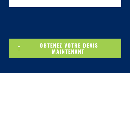
OBTENEZ VOTRE DEVIS
MAINTENANT
ILS ONT AUSSI UTILISÉ
NOTRE CALCULATEUR DE PRIX
DE CONCEPTION DE SITE WEB
Au cas où vous croyez que l’on vous raconte des
menteries, voici quelques témoignages. On espère
voir votre vidéo dans cette section prochainement