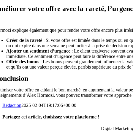
méliorer votre offre avec la rareté, l’urgenc
rmozi explique également que pour rendre votre offre encore plus irrés
Créer de la rareté
: Si votre offre est limitée dans le temps ou en q
ou qui expire dans une semaine peut inciter à la prise de décision rapi
Ajouter un sentiment d’urgence
: Le client tergiverse souvent av
immédiate. Ce sentiment d’urgence peut faire la différence entre un
Offrir des bonus
: Les bonus peuvent grandement influencer la vale
et qu’ils ont une valeur perçue élevée, parfois supérieure au prix de
onclusion
imiser votre offre en ciblant le bon marché, en augmentant la valeur per
seignements d’Alex Hormozi, vous pouvez transformer votre approche de la
Redaction
2025-02-04T19:17:06+00:00
Partagez cet article, choisissez votre plateforme !
Facebook
X
Reddit
LinkedIn
WhatsApp
Tumblr
Pinterest
Vk
Email
Digital Marketing