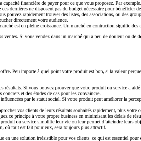
t la capacité financière de payer pour ce que vous proposez. Par exemple
 ces dernières ne disposent pas du budget nécessaire pour bénéficier de
ous pouvez rapidement trouver des listes, des associations, ou des grou
toucher directement votre audience.
 marché est en pleine croissance. Un marché en contraction signifie des 
vos ventes. Si vous vendez dans un marché qui a peu de douleur ou de d
offre. Peu importe à quel point votre produit est bon, si la valeur perçue e
es résultats. Si vous pouvez prouver que votre produit ou service a aidé 
s concrets et des études de cas pour les convaincre.
nfluencées par le statut social. Si votre produit peut améliorer la percep
procher vos clients de leurs résultats souhaités rapidement, plus votre 
ez ce principe à votre propre business en minimisant les délais de résul
re produit ou service simplifie leur vie ou leur permet d’atteindre leurs 
où tout est fait pour eux, sera toujours plus attractif.
 en une solution irrésistible pour vos clients, ce qui est essentiel pour