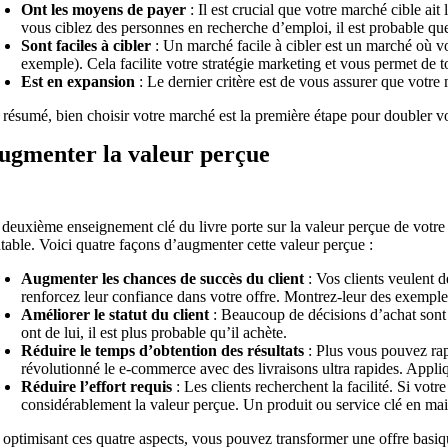
Ont les moyens de payer
: Il est crucial que votre marché cible ai
vous ciblez des personnes en recherche d’emploi, il est probable que
Sont faciles à cibler
: Un marché facile à cibler est un marché où v
exemple). Cela facilite votre stratégie marketing et vous permet de 
Est en expansion
: Le dernier critère est de vous assurer que votre
 résumé, bien choisir votre marché est la première étape pour doubler 
ugmenter la valeur perçue
 deuxième enseignement clé du livre porte sur la
valeur perçue
de votre 
ntable. Voici quatre façons d’augmenter cette valeur perçue :
Augmenter les chances de succès du client
: Vos clients veulent d
renforcez leur confiance dans votre offre. Montrez-leur des exemple
Améliorer le statut du client
: Beaucoup de décisions d’achat sont i
ont de lui, il est plus probable qu’il achète.
Réduire le temps d’obtention des résultats
: Plus vous pouvez rap
révolutionné le e-commerce avec des livraisons ultra rapides. Appliqu
Réduire l’effort requis
: Les clients recherchent la facilité. Si vot
considérablement la valeur perçue. Un produit ou service clé en main, 
optimisant ces quatre aspects, vous pouvez transformer une offre basique