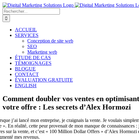
Passer
au
Rechercher:
contenu
ACCUEIL
SERVICES
Conception de site web
SEO
Marketing web
ÉTUDE DE CAS
TÉMOIGNAGES
BLOGUE
CONTACT
ÉVALUATION GRATUITE
ENGLISH
Comment doubler vos ventes en optimisan
votre offre : Les secrets d’Alex Hormozi
sque j’ai lancé mon entreprise, je craignais la vente. Je voulais simplem
le ». En réalité, cette peur provenait de mon manque de connaissances : j
vres sur la vente, et c’est « 100 Million Dollar Offers » d’Alex Hormoz
gmenté mes revenus.