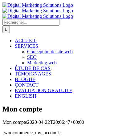
Passer
au
contenu
Rechercher:
ACCUEIL
SERVICES
Conception de site web
SEO
Marketing web
ÉTUDE DE CAS
TÉMOIGNAGES
BLOGUE
CONTACT
ÉVALUATION GRATUITE
ENGLISH
Mon compte
Mon compte
2020-04-22T20:06:47+00:00
[woocommerce_my_account]