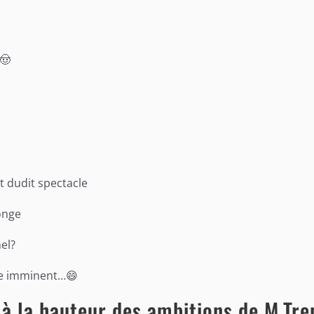
!🤠
t dudit spectacle
longe
el?
age imminent…😄
 à la hauteur des ambitions de M.Tr