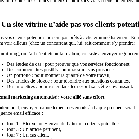
s filtrez ainsi les simples curieux et attirez les vrais clients potentiels in
. Un site vitrine n’aide pas vos clients potent
s vos clients potentiels ne sont pas prêts à acheter immédiatement. En mo
nt voir ailleurs (chez un concurrent qui, lui, sait comment s’y prendre).
nurturing, ou l’art d’entretenir la relation, consiste à envoyer régulièrem
Des études de cas : pour prouver que vos services fonctionnent,
Des commentaires positifs : pour rassurer vos prospects,
Un portfolio : pour montrer la qualité de votre travail,
Des articles de blogue : pour répondre aux questions courantes,
Des infolettres : pour rester dans leur esprit sans être envahissant.
email marketing automatisé : votre allié sans effort
idemment, envoyer manuellement des emails à chaque prospect serait un
quence email efficace :
Jour 1 : Bienvenue + envoi de l’aimant à clients potentiels,
Jour 3 : Un article pertinent,
Jour 7 : Un cas client,