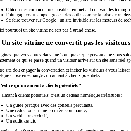
Obtenir des commentaires positifs : en mettant en avant les témoignage
Faire gagner du temps : grâce à des outils comme la prise de rendez
Se faire trouver sur Google : un site invisible sur les moteurs de rech
ci pourquoi un site vitrine ne sert pas à grand chose.
. Un site vitrine ne convertit pas les visiteurs
aginez que vous entrez dans une boutique et que personne ne vous salue,
ctement ce qui se passe quand un visiteur arrive sur un site sans réel app
tre site doit engager la conversation et inciter les visiteurs à vous lai
elque chose en échange : un aimant à clients potentiels.
’est-ce qu’un aimant à clients potentiels ?
aimant à clients potentiels, c’est un cadeau numérique irrésistible :
Un guide pratique avec des conseils percutants,
Une réduction sur une première commande,
Un webinaire exclusif,
Un audit gratuit.
 cadeau doit être mis en avant sur une page d’atterrissage conçue pour u