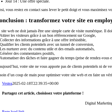
Jour 14 : Une offre spéciale.
nsi, vous restez en contact sans lever le petit doigt et vous maximisez 
onclusion : transformez votre site en empl
site web ne doit jamais être une simple carte de visite numérique. Il doi
Attirer les visiteurs grâce à un bon référencement sur Google,
ollecter des informations grâce à une offre irrésistible,
ualifier les clients potentiels avec un tunnel de conversion,
Les nurturer avec du contenu utile et des emails automatisés,
Générer des commentaires positifs,
Automatiser des tâches et faire gagner du temps (prise de rendez-vous 
aujourd’hui, votre site ne vous apporte pas de clients potentiels ni de v
soin d’un coup de main pour optimiser votre site web et en faire un véri
Vestea
2025-02-18T22:39:35+00:00
Partagez cet article, choisissez votre plateforme !
Facebook
X
Reddit
LinkedIn
WhatsApp
Tumblr
Pinterest
Vk
Email
Digital Marketing
Page load link