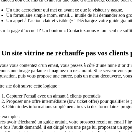
Un titre accrocheur qui met en avant ce que le visiteur y gagne,
Un formulaire simple (nom, email… inutile de lui demander son gro
Un appel à l’action clair et visible (« Téléchargez votre guide gratui
sur la page d’accueil ? Un bouton « Contactez-nous » tout seul ne suffit 
. Un site vitrine ne réchauffe pas vos clients 
 vous vous contentez d’un email, vous passez à côté d’une mine d’or d’in
enons une image parlante : imaginez un restaurant. Si le serveur vous pro
gustation, puis vous propose une entrée, puis un menu découverte, vou
re site doit suivre cette logique :
Capturer l’email avec un aimant à clients potentiels,
Proposer une offre intermédiaire (low-ticket offer) pour qualifier le 
Obtenir des informations supplémentaires via des formulaires progre
r exemple :
ès avoir téléchargé un guide gratuit, votre prospect reçoit un email l’in
e fois l’audit demandé, il est dirigé vers une page lui proposant un app