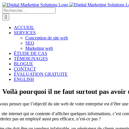
Passer
au
Rechercher:
contenu
ACCUEIL
SERVICES
Conception de site web
SEO
Marketing web
ÉTUDE DE CAS
TÉMOIGNAGES
BLOGUE
CONTACT
ÉVALUATION GRATUITE
ENGLISH
Voilà pourquoi il ne faut surtout pas avoir 
 vous pensez que l’objectif du site web de votre entreprise est d’être un
 site internet qui se contente d’afficher quelques informations, c’est c
rderiez pas un employé aussi peu efficace, n’est-ce pas ?
re site doit être un vendeur infatigable, un générateur de clients potenti