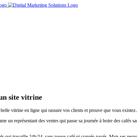
un site vitrine
e belle vitrine en ligne qui rassure vos clients et prouve que vous exis
omme un représentant des ventes qui passe sa journée à boire des cafés 
els qui travaille 24h/24, sans pause-café ni congés payés. Mais ses respon