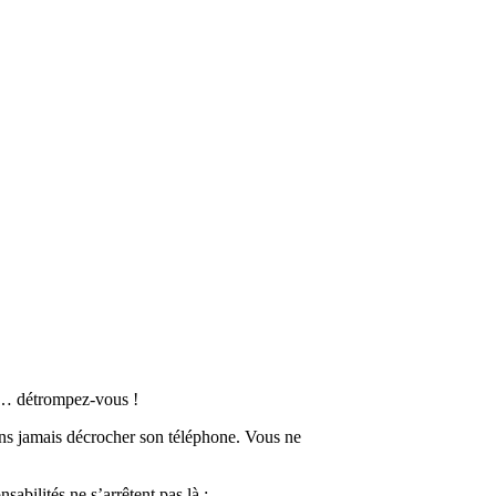
tez… détrompez-vous !
sans jamais décrocher son téléphone. Vous ne
sabilités ne s’arrêtent pas là :