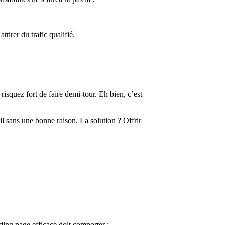
tirer du trafic qualifié.
squez fort de faire demi-tour. Eh bien, c’est
il sans une bonne raison. La solution ? Offrir
ding page efficace doit comporter :