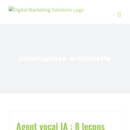
Passer
au
contenu
Intelligence artificielle
Agent vocal IA : 8 leçons